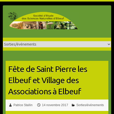
Skip
to
content
Fête de Saint Pierre les
Elbeuf et Village des
Associations à Elbeuf
Patrice Stallin
14 novembre 2017
Sorties/événements