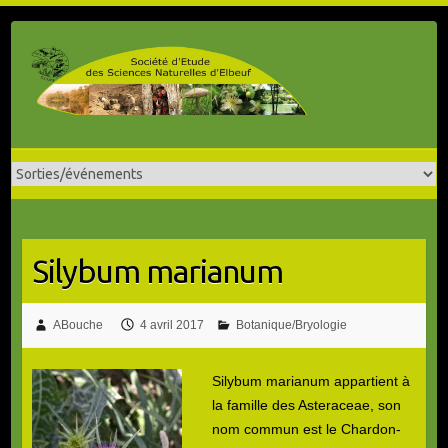
Skip
to
content
Silybum marianum
ABouche
4 avril 2017
Botanique/Bryologie
Silybum marianum appartient à
la famille des Asteraceae, son
nom commun est le Chardon-