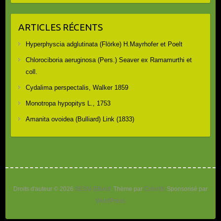
ARTICLES RÉCENTS
Hyperphyscia adglutinata (Flörke) H.Mayrhofer et Poelt
Chlorociboria aeruginosa (Pers.) Seaver ex Ramamurthi et
coll.
Cydalima perspectalis, Walker 1859
Monotropa hypopitys L., 1753
Amanita ovoidea (Bulliard) Link (1833)
Droits d'auteur © 2026
SESN-Elbeuf
. Thème par
Colorlib
Sponsorisé par
WordPress